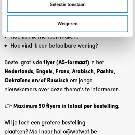
Wat kan ik doen tijdens het weekend/in mijn
Selectie toestaan
vrije tijd?
Hoe kan ik geld verdienen?
Weigeren
Waar kan ik leeftijdsgenoten ontmoeten?
Hoe kan ik vrienden maken?
Hoe vind ik een betaalbare woning?
Bestel
gratis de
flyer (A5-formaat)
in het
Nederlands, Engels, Frans, Arabisch, Pashto,
Oekraïens en/of Russisch
om jonge
nieuwkomers over deze thema's te informeren.
👉
Maximum 50 flyers in totaal
per bestelling.
Wil je toch een grotere bestelling
plaatsen? Mail naar hallo@watwat.be