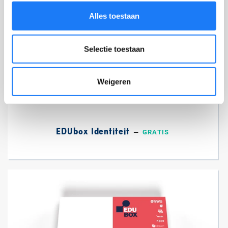
Alles toestaan
Selectie toestaan
Weigeren
EDUbox Identiteit
—
NORMALE PRIJS
GRATIS