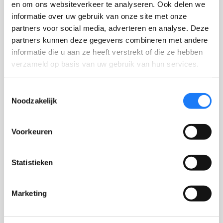
en om ons websiteverkeer te analyseren. Ook delen we
informatie over uw gebruik van onze site met onze
partners voor social media, adverteren en analyse. Deze
partners kunnen deze gegevens combineren met andere
informatie die u aan ze heeft verstrekt of die ze hebben
verzameld op basis van uw gebruik van hun services.
Toestemmingsselectie
Noodzakelijk
Voorkeuren
Dilemmafiches WAT WAT tegen pesten
—
NORMALE PR
GRATIS
Statistieken
Marketing