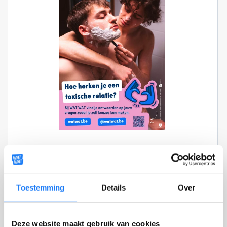
WAT WAT-posters
—
NORMALE PRIJS
GRATIS
Toestemming
Details
Over
Deze website maakt gebruik van cookies