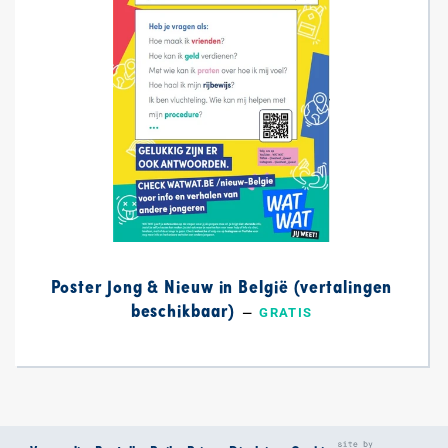
Poster Jong & Nieuw in België (vertalingen
beschikbaar)
—
NORMALE PRIJS
GRATIS